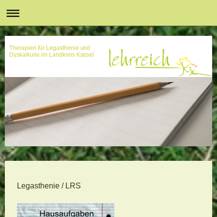
Therapien für Legasthenie und
Dyskalkulie im Landkreis Kassel
Legasthenie / LRS